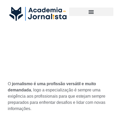
Materias Complementares
A especialização vem com o
tempo ou logo após a
faculdade?
O
jornalismo é uma profissão versátil e muito
demandada
, logo a
especialização
é sempre uma
exigência aos profissionais para que estejam sempre
preparados para enfrentar desafios e lidar com novas
informações.