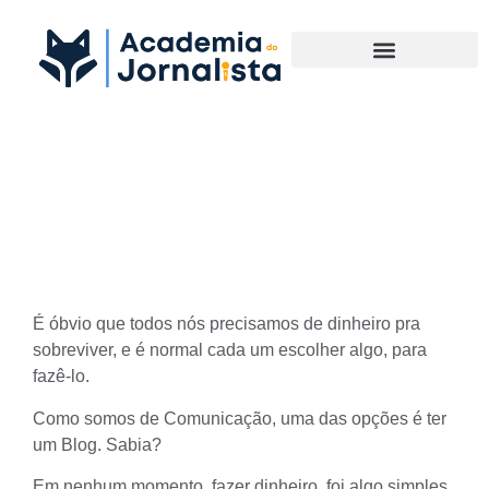
Materias Complementares
Quando um Blog começa a
dar dinheiro?
É óbvio que todos nós precisamos de dinheiro pra
sobreviver, e é normal cada um escolher algo, para
fazê-lo.
Como somos de Comunicação, uma das opções é ter
um Blog. Sabia?
Em nenhum momento, fazer dinheiro, foi algo simples,