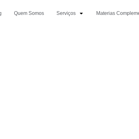
g
Quem Somos
Serviços
Materias Complem
ia um Blog?